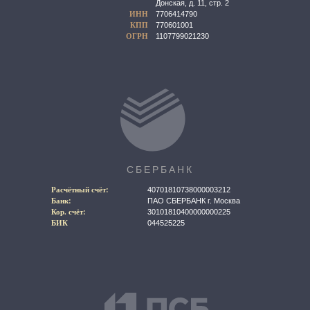
Донская, д. 11, стр. 2
ИНН
7706414790
КПП
770601001
ОГРН
1107799021230
СБЕРБАНК
Расчётный счёт:
40701810738000003212
Банк:
ПАО СБЕРБАНК г. Москва
Кор. счёт:
30101810400000000225
БИК
044525225